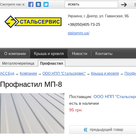
Смотрите нас в:
Украина, г. Днепр, ул. Гаванская, 9Б
+38(050)405-73-25
stalservis.ua/
О компании
Крыша и кровля
Новости
Контакты
Металлочерепица
Профнастил
АССБуд
→
Компании
→
ООО НПП "Стальсервис"
→
Крыша и кровля
→
Профн
Профнастил МП-8
Поставщик:
ООО НПП "Стальсер
есть в наличии
95 грн.
предыдущий товар