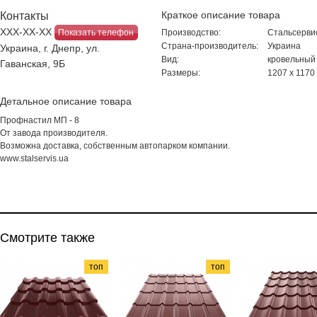
Краткое описание товара
Контакты
ХХХ-ХХ-ХХ
Показать телефон
Производство:
Стальсерви
Страна-производитель:
Украина
Украина, г. Днепр, ул.
Вид:
кровельный
Гаванская, 9Б
Размеры:
1207 х 1170
Детальное описание товара
Профнастил МП - 8
От завода производителя.
Возможна доставка, собственным автопарком компании.
www.stalservis.ua
Смотрите также
топ
топ