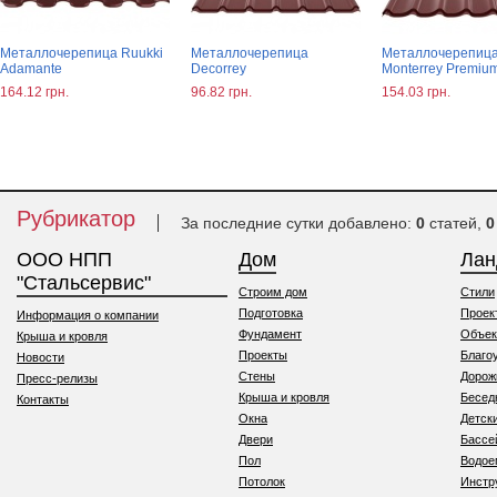
Металлочерепица Ruukki
Металлочерепица
Металлочерепиц
Adamante
Decorrey
Monterrey Premiu
164.12 грн.
96.82 грн.
154.03 грн.
Рубрикатор
За последние сутки добавлено:
0
статей,
0
ООО НПП
Дом
Ла
"Стальсервис"
Строим дом
Стили
Подготовка
Проек
Информация о компании
Фундамент
Объек
Крыша и кровля
Проекты
Благо
Новости
Стены
Дорож
Пресс-релизы
Крыша и кровля
Бесед
Контакты
Окна
Детск
Двери
Бассе
Пол
Водо
Потолок
Инстр