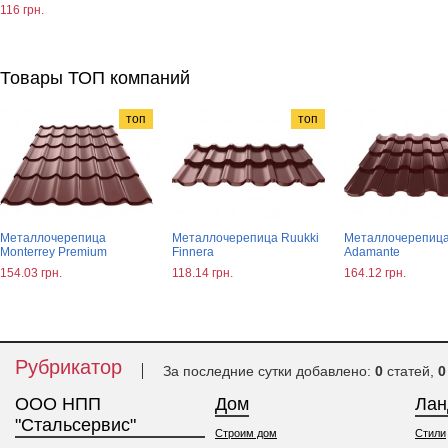
116 грн.
Товары ТОП компаний
топ
топ
Металлочерепица
Металлочерепица Ruukki
Металлочерепица
Monterrey Premium
Finnera
Adamante
154.03 грн.
118.14 грн.
164.12 грн.
Рубрикатор
За последние сутки добавлено:
0
статей,
0
ООО НПП
Дом
Ла
"Стальсервис"
Строим дом
Стили